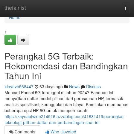
Home
thefairlist
Togg
navi
Home
1
Perangkat 5G Terbaik:
Rekomendasi dan Bandingkan
Tahun Ini
idayavb568447
63 days ago
News
Discuss
Mencari Ponsel 5G terunggul di tahun 2024? Panduan ini
menyajikan daftar model pilihan dari perusahaan HP, termasuk
analisis spesifikasi, keunggulan dan biaya. Kami akan membahas
beberapa opsi HP 5G untuk mempermudah
https://zaynabfwxm214916.azzablog.com/41881419/perangkat-
teknologi-pilihan-daftar-dan-perbandingan-saat-ini
Comments
Who Upvoted