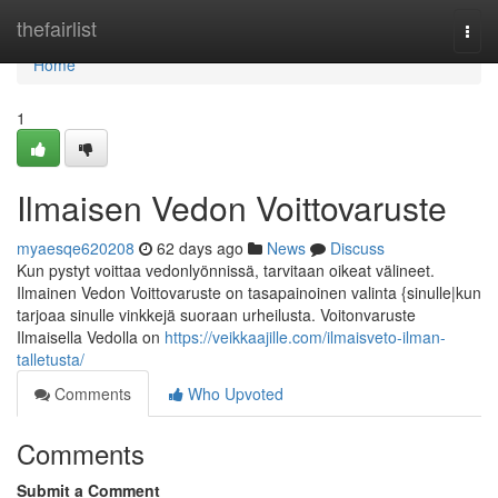
Home
thefairlist
Togg
navi
Home
1
Ilmaisen Vedon Voittovaruste
myaesqe620208
62 days ago
News
Discuss
Kun pystyt voittaa vedonlyönnissä, tarvitaan oikeat välineet.
Ilmainen Vedon Voittovaruste on tasapainoinen valinta {sinulle|kun
tarjoaa sinulle vinkkejä suoraan urheilusta. Voitonvaruste
Ilmaisella Vedolla on
https://veikkaajille.com/ilmaisveto-ilman-
talletusta/
Comments
Who Upvoted
Comments
Submit a Comment