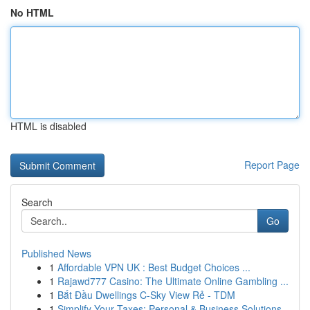
No HTML
HTML is disabled
Report Page
Search
Go
Published News
1
Affordable VPN UK : Best Budget Choices ...
1
Rajawd777 Casino: The Ultimate Online Gambling ...
1
Bắt Đầu Dwellings C-Sky View Rẻ - TDM
1
Simplify Your Taxes: Personal & Business Solutions