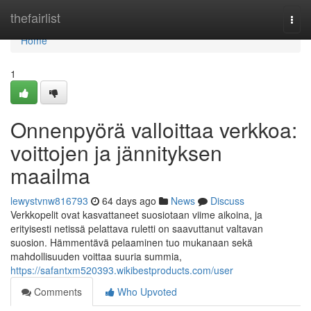
Home
thefairlist
Togg
navi
Home
1
Onnenpyörä valloittaa verkkoa:
voittojen ja jännityksen
maailma
lewystvnw816793
64 days ago
News
Discuss
Verkkopelit ovat kasvattaneet suosiotaan viime aikoina, ja
erityisesti netissä pelattava ruletti on saavuttanut valtavan
suosion. Hämmentävä pelaaminen tuo mukanaan sekä
mahdollisuuden voittaa suuria summia,
https://safantxm520393.wikibestproducts.com/user
Comments
Who Upvoted