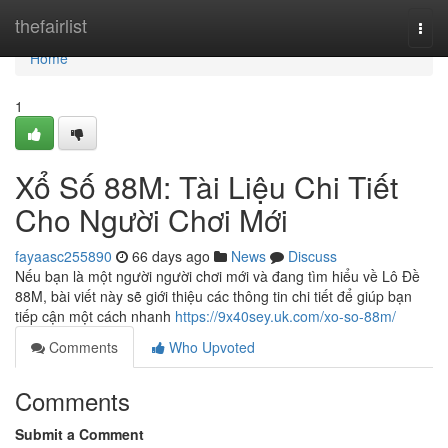
Home
thefairlist
Togg
navi
Home
1
Xổ Số 88M: Tài Liệu Chi Tiết
Cho Người Chơi Mới
fayaasc255890
66 days ago
News
Discuss
Nếu bạn là một người người chơi mới và đang tìm hiểu về Lô Đề
88M, bài viết này sẽ giới thiệu các thông tin chi tiết để giúp bạn
tiếp cận một cách nhanh
https://9x40sey.uk.com/xo-so-88m/
Comments
Who Upvoted
Comments
Submit a Comment