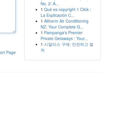
No. 2: A...
1
Qué es copyright 1 Click :
La Explicación C...
1
Altherm Air Conditioning
NZ: Your Complete G...
1
Pampanga's Premier
Private Getaways : Your...
1
시알리스 구매: 안전하고 절
차
ort Page