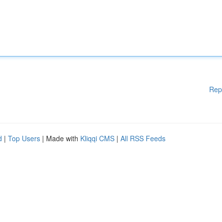
Rep
d
|
Top Users
| Made with
Kliqqi CMS
|
All RSS Feeds