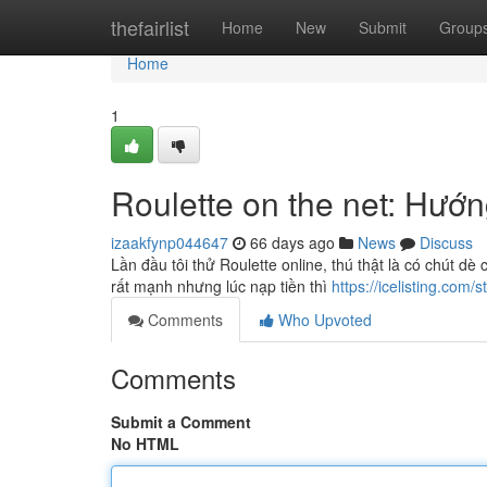
Home
thefairlist
Home
New
Submit
Group
Home
1
Roulette on the net: Hư
izaakfynp044647
66 days ago
News
Discuss
Lần đầu tôi thử Roulette online, thú thật là có chút d
rất mạnh nhưng lúc nạp tiền thì
https://icelisting.com
Comments
Who Upvoted
Comments
Submit a Comment
No HTML