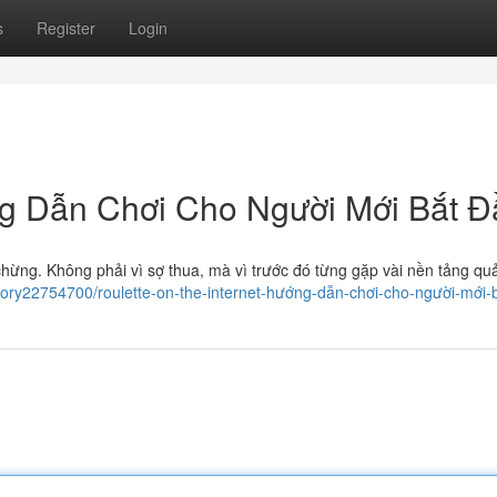
s
Register
Login
ớng Dẫn Chơi Cho Người Mới Bắt 
è chừng. Không phải vì sợ thua, mà vì trước đó từng gặp vài nền tảng q
/story22754700/roulette-on-the-internet-hướng-dẫn-chơi-cho-người-mới