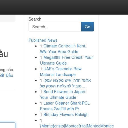
Search
Go
Published News
1
Climate Control in Kent,
Đầu
WA: Your Area Guide
1
Mega888 Free Credit: Your
Ultimate Guide
1
UAE's Cosmetic Raw
uảng cáo
Material Landscape
-bắt-Đầu
1
אלעד הדר: איש מקצוע עסקי
מוביל להצלחת העסק של...
1
Send Flowers to Japan:
Your Ultimate Guide
1
Laser Cleaner Shark PCL
Erases Graffiti with Pr...
1
Birthday Flowers Raleigh
1
{Monte{cristo|Montec{rito|MontecMontec