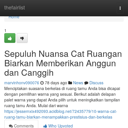
Home
thefairlist
Togg
navi
Home
1
Sepuluh Nuansa Cat Ruangan
Biarkan Memberikan Anggun
dan Canggih
marvinhonv090076
78 days ago
News
Discuss
Menciptakan suasana berkelas di ruang tamu Anda bisa dicapai
dengan pemilihan warna yang sesuai. Berikut adalah delapan
palet warna yang dapat Anda pilih untuk meningkatkan tampilan
ruang tamu Anda. Mulai dari warna
https://jessemxix492093.acidblog.net/72435779/10-warna-cat-
ruang-tamu-biarkan-menampakkan-prestisius-dan-berkelas
Comments
Who Upvoted