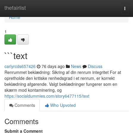
Home
thefairlist
Togg
navi
Home
1
```text
carlyrcds657426
76 days ago
News
Discuss
Renrummet beklædning: Sikring af din renrum integritet For at
opretholde den kritiske renhedsgrad i et renrum, er korrekt
beklædning afgørende. Valgt beklædninger fungerer som en
skærm mod kontaminering, og
https://socialdummies.com/story6477115/text
Comments
Who Upvoted
Comments
Submit a Comment