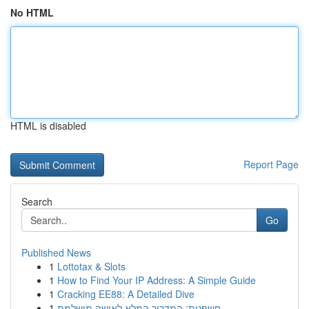
No HTML
HTML is disabled
Report Page
Search
Go
Published News
1
Lottotax & Slots
1
How to Find Your IP Address: A Simple Guide
1
Cracking EE88: A Detailed Dive
1
חשפנית: המדריך המלא לאישה מושלמת