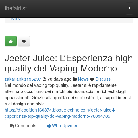
Home
thefairlist
Togg
navi
Home
1
Jeeter Juice: L’Esperienza high
quality del Vaping Moderno
zakariankiz135297
78 days ago
News
Discuss
Nel mondo del vaping top quality, Jeeter si è rapidamente
affermato occur uno dei marchi più riconosciuti e richiesti dagli
appassionati. Grazie alla qualità dei suoi estratti, ai sapori intensi
e al design and style
https://diegoideh160874.bloguetechno.com/jeeter-juice-l-
esperienza-top-quality-del-vaping-moderno-78034785
Comments
Who Upvoted