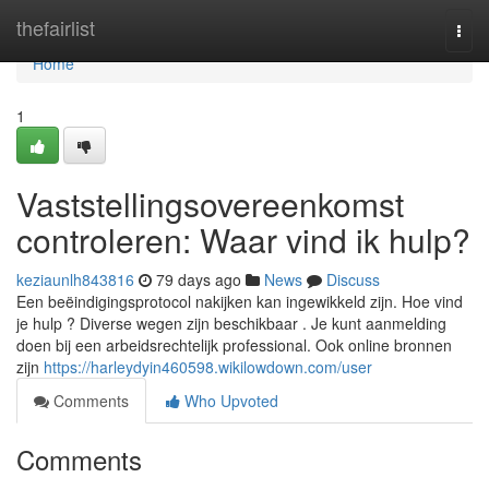
Home
thefairlist
Togg
navi
Home
1
Vaststellingsovereenkomst
controleren: Waar vind ik hulp?
keziaunlh843816
79 days ago
News
Discuss
Een beëindigingsprotocol nakijken kan ingewikkeld zijn. Hoe vind
je hulp ? Diverse wegen zijn beschikbaar . Je kunt aanmelding
doen bij een arbeidsrechtelijk professional. Ook online bronnen
zijn
https://harleydyin460598.wikilowdown.com/user
Comments
Who Upvoted
Comments