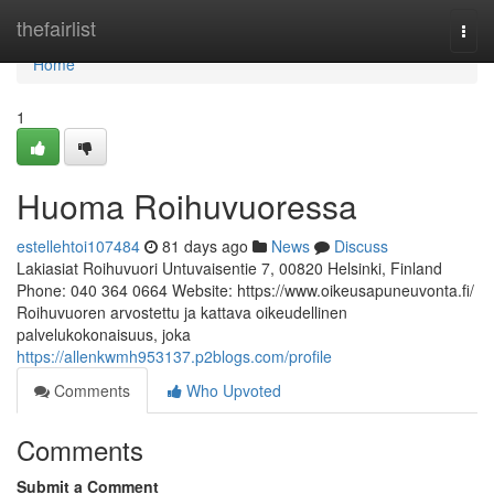
Home
thefairlist
Togg
navi
Home
1
Huoma Roihuvuoressa
estellehtoi107484
81 days ago
News
Discuss
Lakiasiat Roihuvuori Untuvaisentie 7, 00820 Helsinki, Finland
Phone: 040 364 0664 Website: https://www.oikeusapuneuvonta.fi/
Roihuvuoren arvostettu ja kattava oikeudellinen
palvelukokonaisuus, joka
https://allenkwmh953137.p2blogs.com/profile
Comments
Who Upvoted
Comments
Submit a Comment