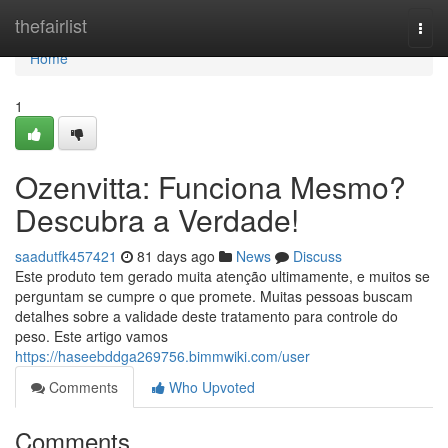
Home
thefairlist
Togg
navi
Home
1
Ozenvitta: Funciona Mesmo?
Descubra a Verdade!
saadutfk457421
81 days ago
News
Discuss
Este produto tem gerado muita atenção ultimamente, e muitos se
perguntam se cumpre o que promete. Muitas pessoas buscam
detalhes sobre a validade deste tratamento para controle do
peso. Este artigo vamos
https://haseebddga269756.bimmwiki.com/user
Comments
Who Upvoted
Comments