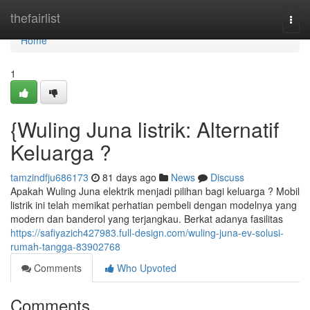
Home
thefairlist
Togg
navi
Home
1
{Wuling Juna listrik: Alternatif
Keluarga ?
tamzindfju686173
81 days ago
News
Discuss
Apakah Wuling Juna elektrik menjadi pilihan bagi keluarga ? Mobil
listrik ini telah memikat perhatian pembeli dengan modelnya yang
modern dan banderol yang terjangkau. Berkat adanya fasilitas
https://safiyazich427983.full-design.com/wuling-juna-ev-solusi-
rumah-tangga-83902768
Comments
Who Upvoted
Comments