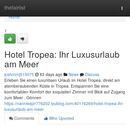
Home
thefairlist
Togg
navi
Home
1
Hotel Tropea: Ihr Luxusurlaub
am Meer
joshmrnj515075
83 days ago
News
Discuss
Erleben Sie einen luxuriösen Urlaub im Hotel Tropea, direkt am
atemberaubenden Küste in Tropea. Entspannen Sie eine
komfortablen Komfort der exquisiten Zimmer mit Blick auf Zugang
zum Meer . Gönnen
https://nannieajzr776202.iyublog.com/40116269/hotel-tropea-ihr-
luxusurlaub-am-meer
Comments
Who Upvoted