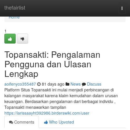
Home
thefairlist
Togg
navi
Home
1
Topansakti: Pengalaman
Pengguna dan Ulasan
Lengkap
aoifenyco355487
81 days ago
News
Discuss
Platform Situs Topansakti ini mulai menjadi perbincangan di
kalangan masyarakat karena klaim kemudahan dalam urusan
keuangan. Berdasarkan pengalaman dari berbagai individu ,
Topansakti menawarkan tampilan
https://larissaayht392986.birderswiki.com/user
Comments
Who Upvoted