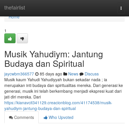
Home
thefairlist
Togg
navi
Home
1
Musik Yahudiym: Jantung
Budaya dan Spiritual
jaycwbm366577
85 days ago
News
Discuss
Musik kaum Yahudi Yahudiyyah bukan sekadar nada ; ia
merupakan inti budaya dan spiritualitas mereka. Dari generasi ke
generasi, musik ini telah berkembang menjadi ekspresi kuat dari
jati diri mereka. Dari
https://kianavcit341129.creacionblog.com/41174538/musik-
yahudiym-jantung-budaya-dan-spiritual
Comments
Who Upvoted