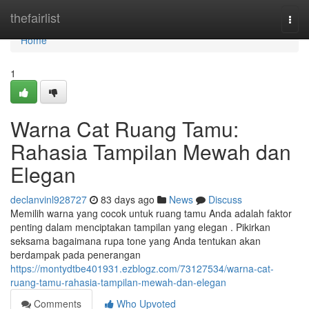
Home
thefairlist
Togg
navi
Home
1
Warna Cat Ruang Tamu:
Rahasia Tampilan Mewah dan
Elegan
declanvinl928727
83 days ago
News
Discuss
Memilih warna yang cocok untuk ruang tamu Anda adalah faktor
penting dalam menciptakan tampilan yang elegan . Pikirkan
seksama bagaimana rupa tone yang Anda tentukan akan
berdampak pada penerangan
https://montydtbe401931.ezblogz.com/73127534/warna-cat-
ruang-tamu-rahasia-tampilan-mewah-dan-elegan
Comments
Who Upvoted