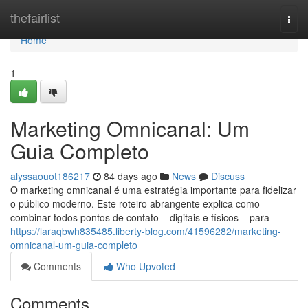
Home
thefairlist
Togg
navi
Home
1
Marketing Omnicanal: Um
Guia Completo
alyssaouot186217
84 days ago
News
Discuss
O marketing omnicanal é uma estratégia importante para fidelizar
o público moderno. Este roteiro abrangente explica como
combinar todos pontos de contato – digitais e físicos – para
https://laraqbwh835485.liberty-blog.com/41596282/marketing-
omnicanal-um-guia-completo
Comments
Who Upvoted
Comments