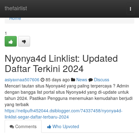
Home
thefairlist
Togg
navi
Home
1
Nyonya4d Linklist: Updated
Daftar Terkini 2024
asiyaxnaa507606
85 days ago
News
Discuss
Mencari tautan situs Nyonya4d yang paling terpercaya ? Admin
dengan bangga list portal situs Nyonya4d yang di-update untuk
tahun 2024. Pastikan Pengguna menemukan kemudahan berjudi
yang terbaik
https://neilpufh452044.dsiblogger.com/74337458/nyonya4d-
linklist-segar-daftar-terbaru-2024
Comments
Who Upvoted