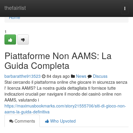
Home
thefairlist
Togg
navi
Home
1
Piattaforme Non AAMS: La
Guida Completa
barbaratthe913523
84 days ago
News
Discuss
Stai cercando il piattaforma online che giocare in sicurezza senza
l' licenza AAMS? La nostra guida dettagliata ti fornisce tutte
indicazioni cruciali per navigare il mondo dei casinò online non
AAMS, valutando i
https://maximusbookmarks.com/story21555706/siti-di-gioco-non-
aams-la-guida-definitiva
Comments
Who Upvoted