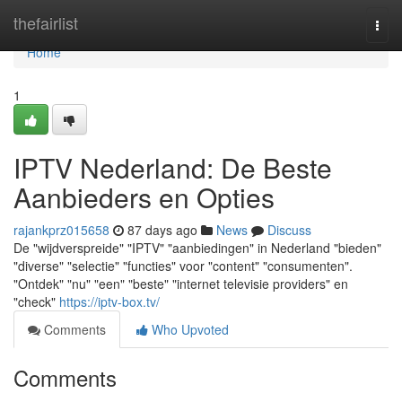
Home
thefairlist
Togg
navi
Home
1
IPTV Nederland: De Beste
Aanbieders en Opties
rajankprz015658
87 days ago
News
Discuss
De "wijdverspreide" "IPTV" "aanbiedingen" in Nederland "bieden"
"diverse" "selectie" "functies" voor "content" "consumenten".
"Ontdek" "nu" "een" "beste" "internet televisie providers" en
"check"
https://iptv-box.tv/
Comments
Who Upvoted
Comments