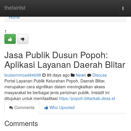
Home
thefairlist
Togg
navi
Home
1
Jasa Publik Dusun Popoh:
Aplikasi Layanan Daerah Blitar
louisemmoa484698
89 days ago
News
Discuss
Portal Layanan Publik Kelurahan Popoh, Daerah Blitar,
merupakan cara signifikan dalam meningkatkan akses
masyarakat ke berbagai jenis perizinan publik. Inisiatif ini
ditujukan untuk memfasilitasi
https://popoh-blitarkab.desa.id
Comments
Who Upvoted
Comments