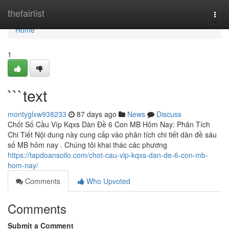
Home
thefairlist
Togg
navi
Home
1
```text
montyglxw938233
87 days ago
News
Discuss
Chốt Số Cầu Víp Kqxs Dàn Đề 6 Con MB Hôm Nay: Phân Tích
Chi Tiết Nội dung này cung cấp vào phân tích chi tiết dàn đề sáu
số MB hôm nay . Chúng tôi khai thác các phương
https://tapdoansoilo.com/chot-cau-vip-kqxs-dan-de-6-con-mb-
hom-nay/
Comments
Who Upvoted
Comments
Submit a Comment