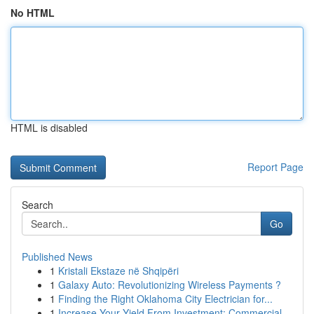
No HTML
HTML is disabled
Report Page
Search
Go
Published News
1
Kristali Ekstaze në Shqipëri
1
Galaxy Auto: Revolutionizing Wireless Payments ?
1
Finding the Right Oklahoma City Electrician for...
1
Increase Your Yield From Investment: Commercial...