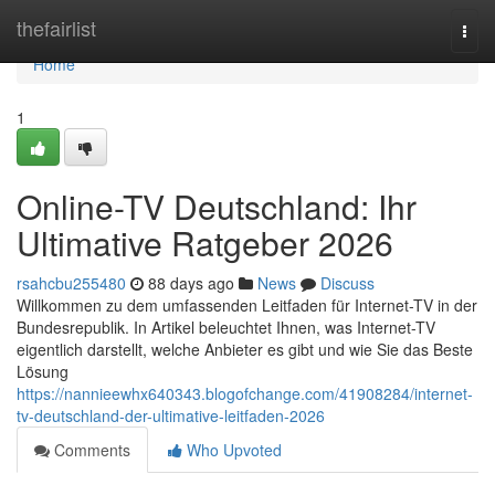
Home
thefairlist
Togg
navi
Home
1
Online-TV Deutschland: Ihr
Ultimative Ratgeber 2026
rsahcbu255480
88 days ago
News
Discuss
Willkommen zu dem umfassenden Leitfaden für Internet-TV in der
Bundesrepublik. In Artikel beleuchtet Ihnen, was Internet-TV
eigentlich darstellt, welche Anbieter es gibt und wie Sie das Beste
Lösung
https://nannieewhx640343.blogofchange.com/41908284/internet-
tv-deutschland-der-ultimative-leitfaden-2026
Comments
Who Upvoted