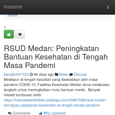
Home
thefairlist
Togg
navi
Home
1
RSUD Medan: Peningkatan
Bantuan Kesehatan di Tengah
Masa Pandemi
kiarajfui037323
86 days ago
News
Discuss
Meskipun di tengah kesulitan yang disebabkan oleh masa
pandemi COVID-19, Fasilitas Kesehatan Medan terus melakukan
langkah untuk meningkatkan mutu bantuan medis . Banyak
inisiatif terobosan telah
https://haimawwlz054984.aioblogs.com/93967598/rsud-medan-
kemajuan-pelayanan-kesehatan-di-tengah-situasi-pandemi
Comments
Who Upvoted