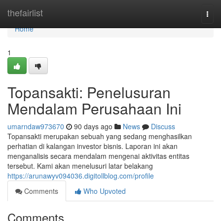
Home
thefairlist
Togg
navi
Home
1
Topansakti: Penelusuran
Mendalam Perusahaan Ini
umarndaw973670
90 days ago
News
Discuss
Topansakti merupakan sebuah yang sedang menghasilkan
perhatian di kalangan investor bisnis. Laporan ini akan
menganalisis secara mendalam mengenai aktivitas entitas
tersebut. Kami akan menelusuri latar belakang
https://arunawyv094036.digitollblog.com/profile
Comments
Who Upvoted
Comments