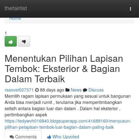
Home
thefairlist
Togg
navi
Home
1
Menentukan Pilihan Lapisan
Tembok: Eksterior & Bagian
Dalam Terbaik
rsaovei027371
88 days ago
News
Discuss
Memilih ragam lapisan permukaan yang sesuai untuk bangunan
Anda bisa menjadi rumit , terutama jika mempertimbangkan
selisih antara bagian luar dan dalam . Dalam hal eksterior ,
pertimbangkan aspek
https://tedywvh016840.blogsuperapp.com/41688160/menyusun-
pilihan-pelapisan-tembok-luar-bagian-dalam-paling-baik
Comments
Who Upvoted