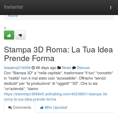
Home
thefairlist
Togg
navi
Home
1
Stampa 3D Roma: La Tua Idea
Prende Forma
leaqwnq316068
88 days ago
News
Discuss
Con "Stampa 3D" a "nella capitale", trasformare "il tuo" "concetto"
in "realtà" non è mai stato così "accessibile". Offriamo "servizi
dedicati" per "la produzione" di "oggetti" "3D". Che tu sia
"un'azienda", "siamo
https://elaineiqcr385845.activablog.com/40238831/stampa-3d-
roma-la-tua-idea-prende-forma
Comments
Who Upvoted