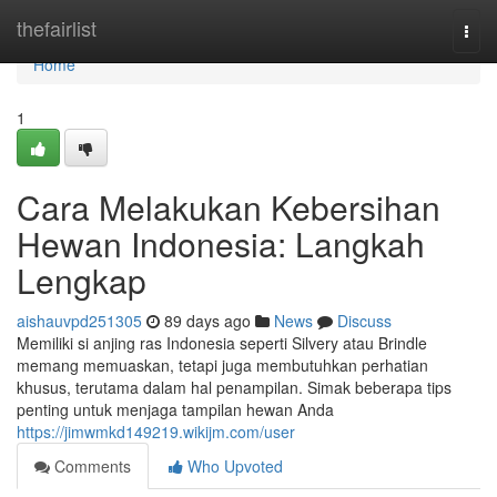
Home
thefairlist
Togg
navi
Home
1
Cara Melakukan Kebersihan
Hewan Indonesia: Langkah
Lengkap
aishauvpd251305
89 days ago
News
Discuss
Memiliki si anjing ras Indonesia seperti Silvery atau Brindle
memang memuaskan, tetapi juga membutuhkan perhatian
khusus, terutama dalam hal penampilan. Simak beberapa tips
penting untuk menjaga tampilan hewan Anda
https://jimwmkd149219.wikijm.com/user
Comments
Who Upvoted