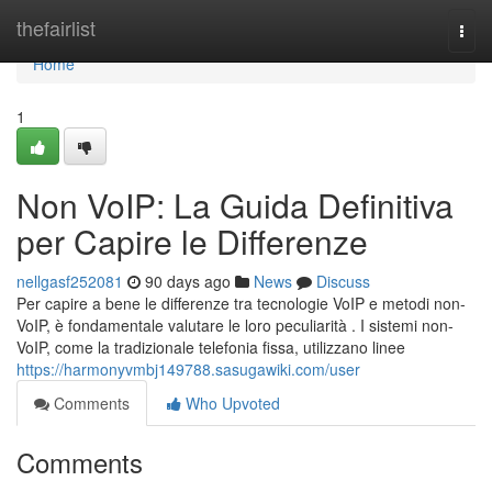
Home
thefairlist
Togg
navi
Home
1
Non VoIP: La Guida Definitiva
per Capire le Differenze
nellgasf252081
90 days ago
News
Discuss
Per capire a bene le differenze tra tecnologie VoIP e metodi non-
VoIP, è fondamentale valutare le loro peculiarità . I sistemi non-
VoIP, come la tradizionale telefonia fissa, utilizzano linee
https://harmonyvmbj149788.sasugawiki.com/user
Comments
Who Upvoted
Comments