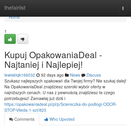
Home
thefairlist
Togg
navi
Home
1
Kupuj OpakowaniaDeal -
Najtaniej i Najlepiej!
lewisktqk166032
92 days ago
News
Discuss
Szukasz najlepszych opakowań dla Twojej firmy? Nie szukaj dalej!
Na OpakowaniaDeal znajdziesz szeroki wybór oferty w
najniższych cenach. U nas z pewnością znajdziesz te czego
potrzebujesz! Zamawiaj już dziś i
https://opakowaniadeal.pl/pl/p/Sciereczka-do-podlogi-ODOR-
STOP-Vileda-1-szt/823
Comments
Who Upvoted