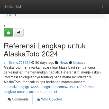
Home
thefairlist
Togg
navi
Home
1
Referensi Lengkap untuk
AlaskaToto 2024
emiliezfyz728994
90 days ago
News
Discuss
AlaskaToto menawarkan acara luar biasa bagi semua yang
berkeinginan memenangkan hadiah. Referensi ini menjelaskan
informasi selengkapnya tentang bagaimana mendaftar di
AlaskaToto, mencakup tips berkaitan macam-macam
https://kianagxgt145553.blogsidea.com/47989043/referensi-
lengkap-untuk-alaskatoto-tahun-ini
Comments
Who Upvoted