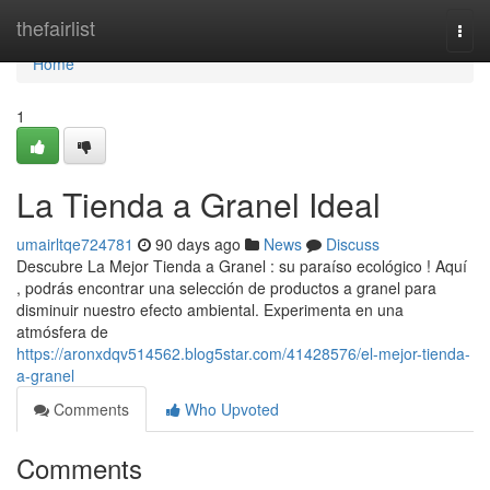
Home
thefairlist
Togg
navi
Home
1
La Tienda a Granel Ideal
umairltqe724781
90 days ago
News
Discuss
Descubre La Mejor Tienda a Granel : su paraíso ecológico ! Aquí
, podrás encontrar una selección de productos a granel para
disminuir nuestro efecto ambiental. Experimenta en una
atmósfera de
https://aronxdqv514562.blog5star.com/41428576/el-mejor-tienda-
a-granel
Comments
Who Upvoted
Comments