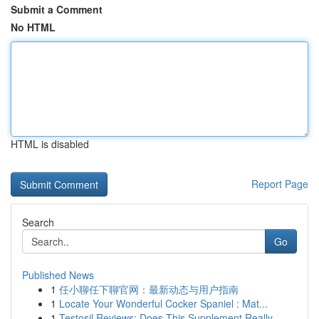
Submit a Comment
No HTML
HTML is disabled
Report Page
Search
Go
Published News
1
任小聊任下聊官网：最新动态与用户指南
1
Locate Your Wonderful Cocker Spaniel : Mat...
1
Testosil Reviews: Does This Supplement Really ...