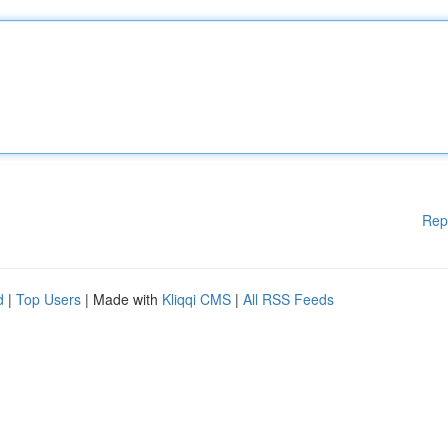
Rep
d
|
Top Users
| Made with
Kliqqi CMS
|
All RSS Feeds