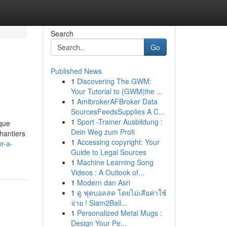
Search
Go
Published News
1
Discovering The GWM:
Your Tutorial to {GWM|the ...
1
AmibrokerAFBroker Data
SourcesFeedsSupplies A C...
1
Sport -Trainer Ausbildung :
que
Dein Weg zum Profi
hantiers
1
Accessing copyright: Your
ur-a-
Guide to Legal Sources
1
Machine Learning Song
Videos : A Outlook of...
1
Modern dan Asri
1
ดู ฟุตบอลสด โดยไม่เสียค่าใช้
จ่าย ! Siam2Ball...
1
Personalized Metal Mugs :
Design Your Pe...