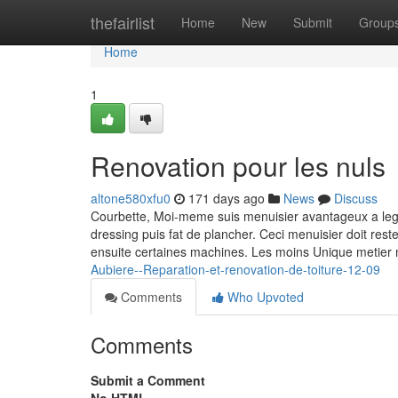
Home
thefairlist
Home
New
Submit
Group
Home
1
Renovation pour les nuls
altone580xfu0
171 days ago
News
Discuss
Courbette, Moi-meme suis menuisier avantageux a l
dressing puis fat de plancher. Ceci menuisier doit res
ensuite certaines machines. Les moins Unique metier 
Aubiere--Reparation-et-renovation-de-toiture-12-09
Comments
Who Upvoted
Comments
Submit a Comment