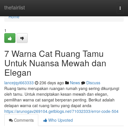
Home
thefairlist
Togg
navi
Home
1
7 Warna Cat Ruang Tamu
Untuk Nuansa Mewah dan
Elegan
lancejqyi663333
236 days ago
News
Discuss
Ruang tamu merupakan ruangan rumah yang sering dikunjungi
oleh tamu. Untuk menciptakan kesan mewah dan elegan,
pemilihan warna cat sangat berperan penting. Berikut adalah
delapan warna cat ruang tamu yang dapat anda
https://arunogav269104.getblogs.net/71032333/error-code-504
Comments
Who Upvoted