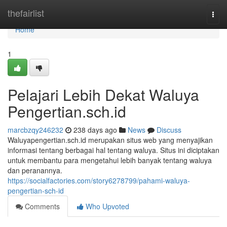
Home
thefairlist
Togg
navi
Home
1
Pelajari Lebih Dekat Waluya
Pengertian.sch.id
marcbzqy246232
238 days ago
News
Discuss
Waluyapengertian.sch.id merupakan situs web yang menyajikan
informasi tentang berbagai hal tentang waluya. Situs ini diciptakan
untuk membantu para mengetahui lebih banyak tentang waluya
dan peranannya.
https://socialfactories.com/story6278799/pahami-waluya-
pengertian-sch-id
Comments
Who Upvoted