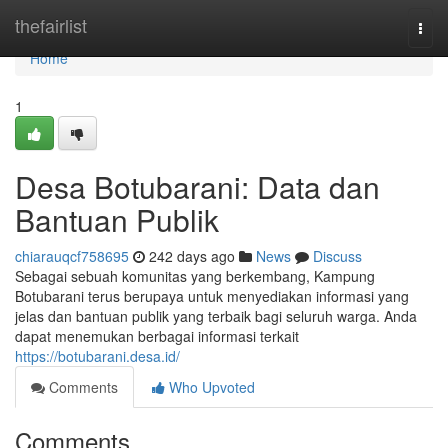
Home
thefairlist
Togg
navi
Home
1
Desa Botubarani: Data dan
Bantuan Publik
chiarauqcf758695
242 days ago
News
Discuss
Sebagai sebuah komunitas yang berkembang, Kampung
Botubarani terus berupaya untuk menyediakan informasi yang
jelas dan bantuan publik yang terbaik bagi seluruh warga. Anda
dapat menemukan berbagai informasi terkait
https://botubarani.desa.id/
Comments
Who Upvoted
Comments