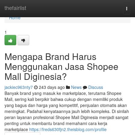
Home
thefairlist
Togg
navi
Home
1
Mengapa Brand Harus
Menggunakan Jasa Shopee
Mall Diginesia?
jackiec963nty7
243 days ago
News
Discuss
Banyak brand yang masuk ke marketplace, terutama Shopee
Mall, sering kali berpikir bahwa cukup dengan memiliki produk
yang bagus dan harga yang kompetitif, penjualan otomatis akan
meningkat. Padahal kenyataannya jauh lebih kompleks. Di sinilah
peran layanan profesional Shopee Mall Diginesia menjadi sangat
penting untuk membantu brand memahami cara kerja
marketplace
https://freds630fjn2.theisblog.com/profile