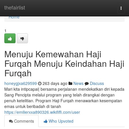
Home
thefairlist
Togg
navi
Home
1
Menuju Kemewahan Haji
Furqah Menuju Keindahan Haji
Furqah
honeygjxa629599
263 days ago
News
Discuss
Mari kita intipcapai| bersama perjalanan mendekatkan diri kepada
Sang Pencipta melalui program yang telah dirangkai dengan
penuh ketelitian. Program Haji Furqah menawarkan kesempatan
emas untuk beribadah di tanah
https://emilierxxa890326.wikififfi.com/user
Comments
Who Upvoted