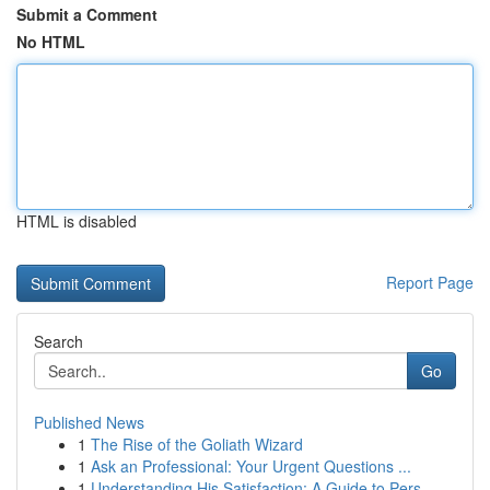
Submit a Comment
No HTML
HTML is disabled
Report Page
Search
Go
Published News
1
The Rise of the Goliath Wizard
1
Ask an Professional: Your Urgent Questions ...
1
Understanding His Satisfaction: A Guide to Pers...