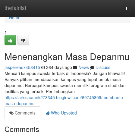
Home
thefairlist
Togg
navi
Home
1
Menenangkan Masa Depanmu
jaspereaqx458415
264 days ago
News
Discuss
Mencari kampus swasta terbaik di Indonesia? Jangan khawatir!
Banyak pilihan mendapatkan kampus yang tepat untuk masa
depanmu. Berbagai kampus swasta memiliki program studi dan
fasilitas yang terbaik. Pertimbangkan
https://larissaumnk273345.bloginwi.com/69745809/membantu-
masa-depanmu
Comments
Who Upvoted
Comments