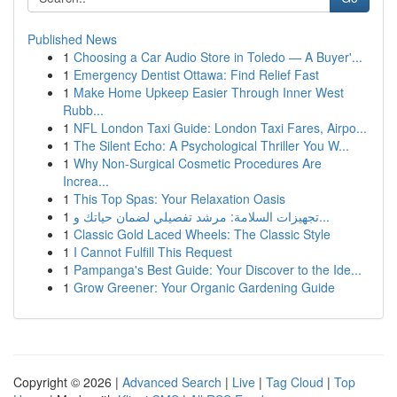
Published News
1
Choosing a Car Audio Store in Toledo — A Buyer'...
1
Emergency Dentist Ottawa: Find Relief Fast
1
Make Home Upkeep Easier Through Inner West
Rubb...
1
NFL London Taxi Guide: London Taxi Fares, Airpo...
1
The Silent Echo: A Psychological Thriller You W...
1
Why Non-Surgical Cosmetic Procedures Are
Increa...
1
This Top Spas: Your Relaxation Oasis
1
تجهيزات السلامة: مرشد تفصيلي لضمان حياتك و...
1
Classic Gold Laced Wheels: The Classic Style
1
I Cannot Fulfill This Request
1
Pampanga's Best Guide: Your Discover to the Ide...
1
Grow Greener: Your Organic Gardening Guide
Copyright © 2026 |
Advanced Search
|
Live
|
Tag Cloud
|
Top