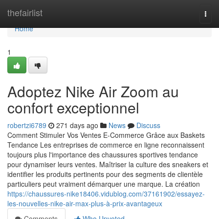
Home
thefairlist
Togg
navi
Home
1
Adoptez Nike Air Zoom au
confort exceptionnel
robertzi6789
271 days ago
News
Discuss
Comment Stimuler Vos Ventes E-Commerce Grâce aux Baskets
Tendance Les entreprises de commerce en ligne reconnaissent
toujours plus l'importance des chaussures sportives tendance
pour dynamiser leurs ventes. Maîtriser la culture des sneakers et
identifier les produits pertinents pour des segments de clientèle
particuliers peut vraiment démarquer une marque. La création
https://chaussures-nike18406.vidublog.com/37161902/essayez-
les-nouvelles-nike-air-max-plus-à-prix-avantageux
Comments
Who Upvoted