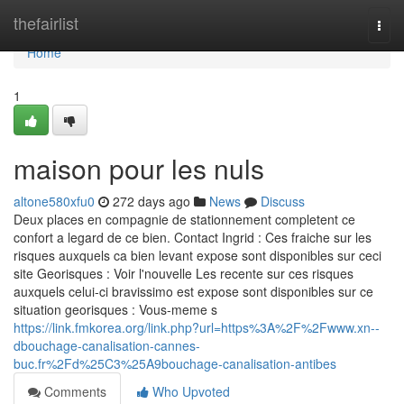
Home
thefairlist
Togg
navi
Home
1
maison pour les nuls
altone580xfu0
272 days ago
News
Discuss
Deux places en compagnie de stationnement completent ce
confort a legard de ce bien. Contact Ingrid : Ces fraiche sur les
risques auxquels ca bien levant expose sont disponibles sur ceci
site Georisques : Voir l'nouvelle Les recente sur ces risques
auxquels celui-ci bravissimo est expose sont disponibles sur ce
situation georisques : Vous-meme s
https://link.fmkorea.org/link.php?url=https%3A%2F%2Fwww.xn--
dbouchage-canalisation-cannes-
buc.fr%2Fd%25C3%25A9bouchage-canalisation-antibes
Comments
Who Upvoted