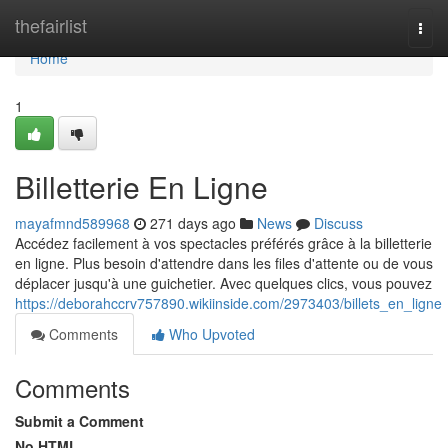
Home
thefairlist
Togg
navi
Home
1
Billetterie En Ligne
mayafmnd589968
271 days ago
News
Discuss
Accédez facilement à vos spectacles préférés grâce à la billetterie
en ligne. Plus besoin d'attendre dans les files d'attente ou de vous
déplacer jusqu'à une guichetier. Avec quelques clics, vous pouvez
https://deborahccrv757890.wikiinside.com/2973403/billets_en_ligne
Comments
Who Upvoted
Comments
Submit a Comment
No HTML