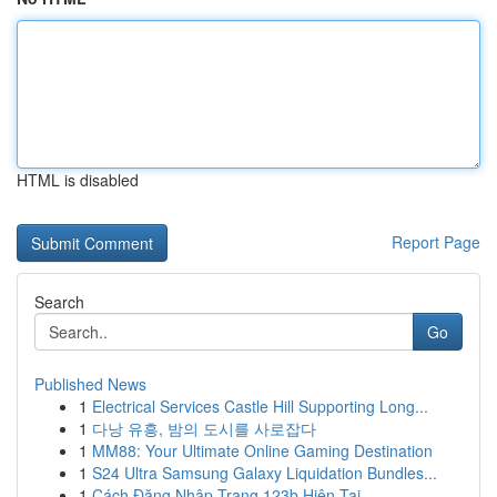
HTML is disabled
Report Page
Search
Go
Published News
1
Electrical Services Castle Hill Supporting Long...
1
다낭 유흥, 밤의 도시를 사로잡다
1
MM88: Your Ultimate Online Gaming Destination
1
S24 Ultra Samsung Galaxy Liquidation Bundles...
1
Cách Đăng Nhập Trang 123b Hiện Tại