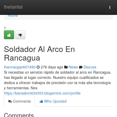
Home
thefairlist
Togg
navi
Home
1
Soldador Al Arco En
Rancagua
ihannacgqv607490
276 days ago
News
Discuss
Si necesitas un servicio rápido de soldador al arco en Rancagua,
has llegado al lugar correcto. Nuestro equipo cualificados se
dedica a ofrecer trabajos de precisión con la más alta tecnología
y herramientas. Nos
https://kiaraskml434353.blogsmine.com/profile
Comments
Who Upvoted
Comments