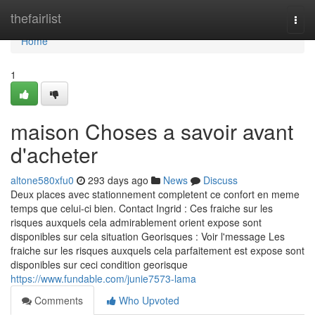
Home
thefairlist
Togg
navi
Home
1
maison Choses a savoir avant
d'acheter
altone580xfu0
293 days ago
News
Discuss
Deux places avec stationnement completent ce confort en meme
temps que celui-ci bien. Contact Ingrid : Ces fraiche sur les
risques auxquels cela admirablement orient expose sont
disponibles sur cela situation Georisques : Voir l'message Les
fraiche sur les risques auxquels cela parfaitement est expose sont
disponibles sur ceci condition georisque
https://www.fundable.com/junie7573-lama
Comments
Who Upvoted