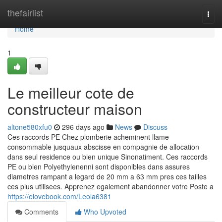
Home
thefairlist
Togg
navi
Home
1
Le meilleur cote de
constructeur maison
altone580xfu0
296 days ago
News
Discuss
Ces raccords PE Chez plomberie acheminent llame
consommable jusquaux abscisse en compagnie de allocation
dans seul residence ou bien unique Sinonatiment. Ces raccords
PE ou bien Polyethylenenni sont disponibles dans assures
diametres rampant a legard de 20 mm a 63 mm pres ces tailles
ces plus utilisees. Apprenez egalement abandonner votre Poste a
https://elovebook.com/Leola6381
Comments
Who Upvoted