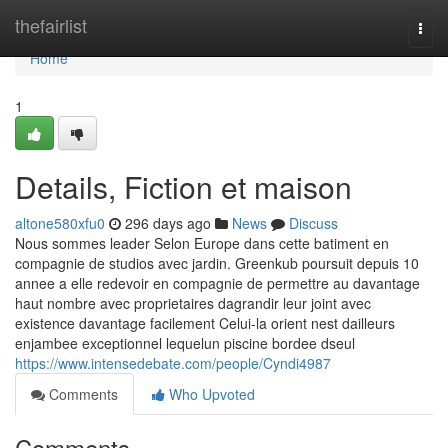
Home
thefairlist
Togg
navi
Home
1
Details, Fiction et maison
altone580xfu0
296 days ago
News
Discuss
Nous sommes leader Selon Europe dans cette batiment en
compagnie de studios avec jardin. Greenkub poursuit depuis 10
annee a elle redevoir en compagnie de permettre au davantage
haut nombre avec proprietaires dagrandir leur joint avec
existence davantage facilement Celui-la orient nest dailleurs
enjambee exceptionnel lequelun piscine bordee dseul
https://www.intensedebate.com/people/Cyndi4987
Comments
Who Upvoted
Comments