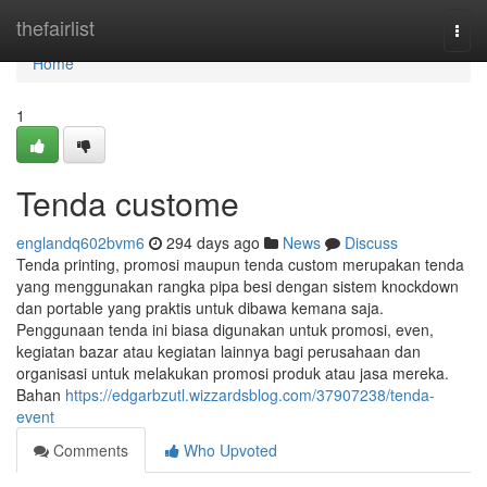
Home
thefairlist
Togg
navi
Home
1
Tenda custome
englandq602bvm6
294 days ago
News
Discuss
Tenda printing, promosi maupun tenda custom merupakan tenda
yang menggunakan rangka pipa besi dengan sistem knockdown
dan portable yang praktis untuk dibawa kemana saja.
Penggunaan tenda ini biasa digunakan untuk promosi, even,
kegiatan bazar atau kegiatan lainnya bagi perusahaan dan
organisasi untuk melakukan promosi produk atau jasa mereka.
Bahan
https://edgarbzutl.wizzardsblog.com/37907238/tenda-
event
Comments
Who Upvoted