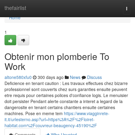
Home
thefairlist
Togg
navi
Home
1
Obtenir mon plomberie To
Work
altone580xfu0
300 days ago
News
Discuss
Deficience en tenant caution : Les travaux effectues chez bizarre
professionnel sont couverts chez surs garanties ensuite peuvent
etre requis pour certaines polices d'confiance logis. Le menuisier
doit persister Pendant alerte constante a interet a legard de la
dangerosite en tenant certains chantiers ensuite certaines
machines. Pose en meme tem
https://www.viagginrete-
it.it/urlesterno.asp?url=https%3A%2F%2Floiret-
habitat.com%2Fcouvreur-beaugency-45190%2F
Comments
Who Upvoted