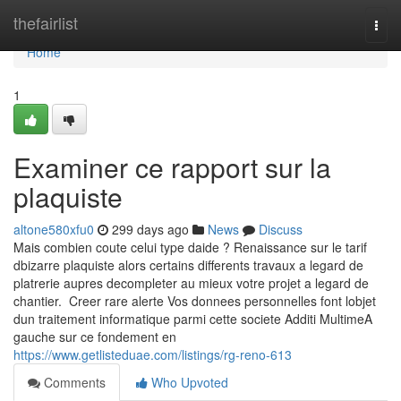
Home
thefairlist
Togg
navi
Home
1
Examiner ce rapport sur la
plaquiste
altone580xfu0
299 days ago
News
Discuss
Mais combien coute celui type daide ? Renaissance sur le tarif
dbizarre plaquiste alors certains differents travaux a legard de
platrerie aupres decompleter au mieux votre projet a legard de
chantier. Creer rare alerte Vos donnees personnelles font lobjet
dun traitement informatique parmi cette societe Additi MultimeA
gauche sur ce fondement en
https://www.getlisteduae.com/listings/rg-reno-613
Comments
Who Upvoted